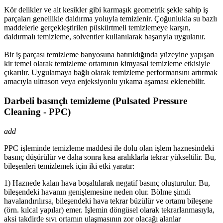
Kör delikler ve alt kesikler gibi karmaşık geometrik şekle sahip iş
parçaları genellikle daldırma yoluyla temizlenir. Çoğunlukla su bazlı
maddelerle gerçekleştirilen püskürtmeli temizlemeye karşın,
daldırmalı temizleme, solventler kullanılarak başarıyla uygulanır.
Bir iş parçası temizleme banyosuna batırıldığında yüzeyine yapışan
kir temel olarak temizleme ortamının kimyasal temizleme etkisiyle
çıkarılır. Uygulamaya bağlı olarak temizleme performansını artırmak
amacıyla ultrason veya enjeksiyonlu yıkama aşaması eklenebilir.
Darbeli basınçlı temizleme (Pulsated Pressure
Cleaning - PPC)
add
PPC işleminde temizleme maddesi ile dolu olan işlem haznesindeki
basınç düşürülür ve daha sonra kısa aralıklarla tekrar yükseltilir. Bu,
bileşenleri temizlemek için iki etki yaratır:
1) Haznede kalan hava boşaltılarak negatif basınç oluşturulur. Bu,
bileşendeki havanın genişlemesine neden olur. Bölme şimdi
havalandırılırsa, bileşendeki hava tekrar büzülür ve ortamı bileşene
(örn. kılcal yapılar) emer. İşlemin döngüsel olarak tekrarlanmasıyla,
aksi takdirde sıvı ortamın ulaşmasının zor olacağı alanlar