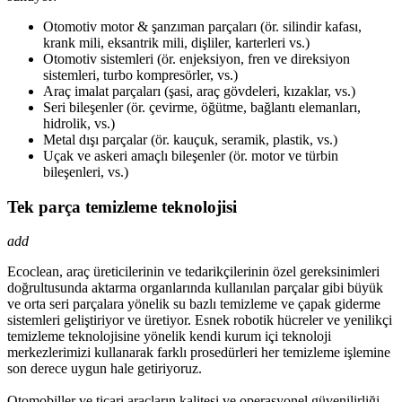
Otomotiv motor & şanzıman parçaları (ör. silindir kafası,
krank mili, eksantrik mili, dişliler, karterleri vs.)
Otomotiv sistemleri (ör. enjeksiyon, fren ve direksiyon
sistemleri, turbo kompresörler, vs.)
Araç imalat parçaları (şasi, araç gövdeleri, kızaklar, vs.)
Seri bileşenler (ör. çevirme, öğütme, bağlantı elemanları,
hidrolik, vs.)
Metal dışı parçalar (ör. kauçuk, seramik, plastik, vs.)
Uçak ve askeri amaçlı bileşenler (ör. motor ve türbin
bileşenleri, vs.)
Tek parça temizleme teknolojisi
add
Ecoclean, araç üreticilerinin ve tedarikçilerinin özel gereksinimleri
doğrultusunda aktarma organlarında kullanılan parçalar gibi büyük
ve orta seri parçalara yönelik su bazlı temizleme ve çapak giderme
sistemleri geliştiriyor ve üretiyor. Esnek robotik hücreler ve yenilikçi
temizleme teknolojisine yönelik kendi kurum içi teknoloji
merkezlerimizi kullanarak farklı prosedürleri her temizleme işlemine
son derece uygun hale getiriyoruz.
Otomobiller ve ticari araçların kalitesi ve operasyonel güvenilirliği,