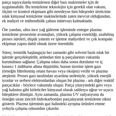
parça taşıyıcılarda temizlenen diğer bazı malzemeler için de
uygulanabilir. Bu temizleme teknolojisi için gerekli olan vakum,
ölçüm ve kontrol ekipmanı gibi neredeyse tüm bileşenler üreticinin
ıslak kimyasal temizleme makinelerinde zaten mevcut olduğundan,
ek maliyet ve mühendislik çabası mütevazı kalmaktadır.
Öte yandan, ultra ince yağ giderme işleminde entegre plazma
temizleme prosesinin avantajları, yüksek çalışma esnekliği, azaltılmış
proses süreleri, düşük yatırım ve işletme maliyetleri ve çok kompakt
ekipman yapısı dahil olmak üzere önemlidir.
Süreç: temizlik başlangıçta her zamanki gibi solvent bazlı ıslak bir
işlemle gerçekleştirilir, ardından tüm iş parçalarının vakumla
kurutulması sağlanır. Çalışma odası daha sonra durulanır ve iç
basıncı 1 milibarın altına düşürülür, bunun üzerine işlem gazı
(örneğin filtrelenmiş ortam havası veya oksijen) verilir ve plazma
ateşlenir. Proses gazı tarafından uyarılma nedeniyle, yüksek enerjili
iyonlar ve serbest elektronlardan oluşan bir plazma - artı diğer reaktif
parçacıklar - böylece vakumda oluşur. Parça yüzeyindeki gres veya
yağ kalıntısı gibi kirleticiler kimyasal olarak saldırıya uğrar ve uçucu
bileşiklere dönüşür. Aynı zamanda, plazma UV radyasyonu da
örneğin uzun zincirli hidrokarbonları parçalayarak temizleme etkisi
gösterir. Plazma işleminin gaz halindeki ayrışma ürünleri emme
yoluyla çalışma odasından çıkarılır.