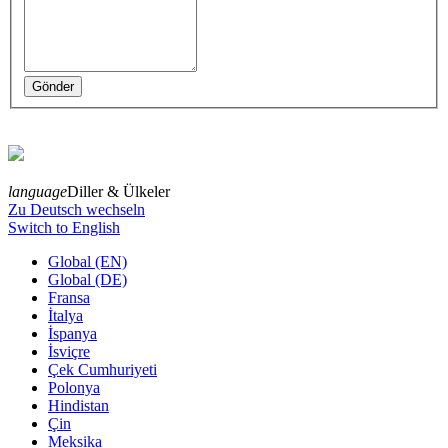
language
Diller & Ülkeler
Zu Deutsch wechseln
Switch to English
Global (EN)
Global (DE)
Fransa
İtalya
İspanya
İsviçre
Çek Cumhuriyeti
Polonya
Hindistan
Çin
Meksika