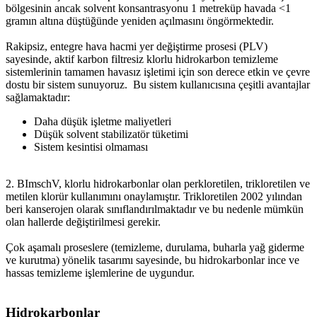
bölgesinin ancak solvent konsantrasyonu 1 metreküp havada <1
gramın altına düştüğünde yeniden açılmasını öngörmektedir.
Rakipsiz, entegre hava hacmi yer değiştirme prosesi (PLV)
sayesinde, aktif karbon filtresiz klorlu hidrokarbon temizleme
sistemlerinin tamamen havasız işletimi için son derece etkin ve çevre
dostu bir sistem sunuyoruz. Bu sistem kullanıcısına çeşitli avantajlar
sağlamaktadır:
Daha düşük işletme maliyetleri
Düşük solvent stabilizatör tüketimi
Sistem kesintisi olmaması
2. BImschV, klorlu hidrokarbonlar olan perkloretilen, trikloretilen ve
metilen klorür kullanımını onaylamıştır. Trikloretilen 2002 yılından
beri kanserojen olarak sınıflandırılmaktadır ve bu nedenle mümkün
olan hallerde değiştirilmesi gerekir.
Çok aşamalı proseslere (temizleme, durulama, buharla yağ giderme
ve kurutma) yönelik tasarımı sayesinde, bu hidrokarbonlar ince ve
hassas temizleme işlemlerine de uygundur.
Hidrokarbonlar