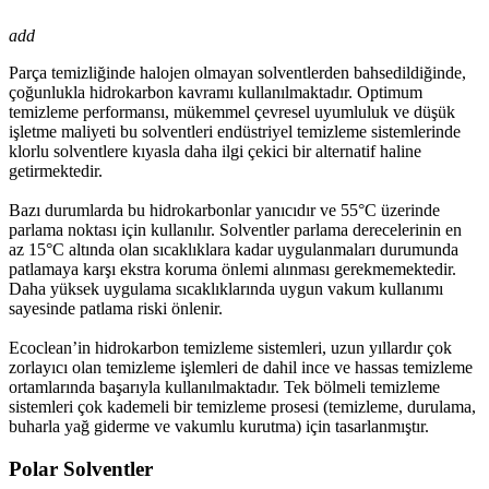
add
Parça temizliğinde halojen olmayan solventlerden bahsedildiğinde,
çoğunlukla hidrokarbon kavramı kullanılmaktadır. Optimum
temizleme performansı, mükemmel çevresel uyumluluk ve düşük
işletme maliyeti bu solventleri endüstriyel temizleme sistemlerinde
klorlu solventlere kıyasla daha ilgi çekici bir alternatif haline
getirmektedir.
Bazı durumlarda bu hidrokarbonlar yanıcıdır ve 55°C üzerinde
parlama noktası için kullanılır. Solventler parlama derecelerinin en
az 15°C altında olan sıcaklıklara kadar uygulanmaları durumunda
patlamaya karşı ekstra koruma önlemi alınması gerekmemektedir.
Daha yüksek uygulama sıcaklıklarında uygun vakum kullanımı
sayesinde patlama riski önlenir.
Ecoclean’in hidrokarbon temizleme sistemleri, uzun yıllardır çok
zorlayıcı olan temizleme işlemleri de dahil ince ve hassas temizleme
ortamlarında başarıyla kullanılmaktadır. Tek bölmeli temizleme
sistemleri çok kademeli bir temizleme prosesi (temizleme, durulama,
buharla yağ giderme ve vakumlu kurutma) için tasarlanmıştır.
Polar Solventler