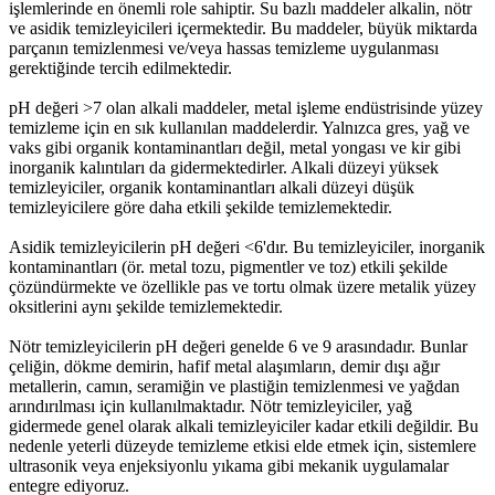
işlemlerinde en önemli role sahiptir. Su bazlı maddeler alkalin, nötr
ve asidik temizleyicileri içermektedir. Bu maddeler, büyük miktarda
parçanın temizlenmesi ve/veya hassas temizleme uygulanması
gerektiğinde tercih edilmektedir.
pH değeri >7 olan alkali maddeler, metal işleme endüstrisinde yüzey
temizleme için en sık kullanılan maddelerdir. Yalnızca gres, yağ ve
vaks gibi organik kontaminantları değil, metal yongası ve kir gibi
inorganik kalıntıları da gidermektedirler. Alkali düzeyi yüksek
temizleyiciler, organik kontaminantları alkali düzeyi düşük
temizleyicilere göre daha etkili şekilde temizlemektedir.
Asidik temizleyicilerin pH değeri <6'dır. Bu temizleyiciler, inorganik
kontaminantları (ör. metal tozu, pigmentler ve toz) etkili şekilde
çözündürmekte ve özellikle pas ve tortu olmak üzere metalik yüzey
oksitlerini aynı şekilde temizlemektedir.
Nötr temizleyicilerin pH değeri genelde 6 ve 9 arasındadır. Bunlar
çeliğin, dökme demirin, hafif metal alaşımların, demir dışı ağır
metallerin, camın, seramiğin ve plastiğin temizlenmesi ve yağdan
arındırılması için kullanılmaktadır. Nötr temizleyiciler, yağ
gidermede genel olarak alkali temizleyiciler kadar etkili değildir. Bu
nedenle yeterli düzeyde temizleme etkisi elde etmek için, sistemlere
ultrasonik veya enjeksiyonlu yıkama gibi mekanik uygulamalar
entegre ediyoruz.