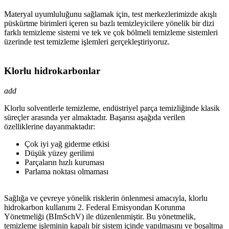
Materyal uyumluluğunu sağlamak için, test merkezlerimizde akışlı
püskürtme birimleri içeren su bazlı temizleyicilere yönelik bir dizi
farklı temizleme sistemi ve tek ve çok bölmeli temizleme sistemleri
üzerinde test temizleme işlemleri gerçekleştiriyoruz.
Klorlu hidrokarbonlar
add
Klorlu solventlerle temizleme, endüstriyel parça temizliğinde klasik
süreçler arasında yer almaktadır. Başarısı aşağıda verilen
özelliklerine dayanmaktadır:
Çok iyi yağ giderme etkisi
Düşük yüzey gerilimi
Parçaların hızlı kuruması
Parlama noktası olmaması
Sağlığa ve çevreye yönelik risklerin önlenmesi amacıyla, klorlu
hidrokarbon kullanımı 2. Federal Emisyondan Korunma
Yönetmeliği (BImSchV) ile düzenlenmiştir. Bu yönetmelik,
temizleme işleminin kapalı bir sistem içinde yapılmasını ve boşaltma