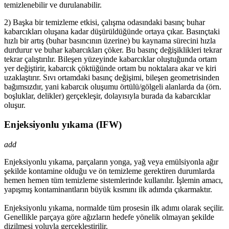
temizlenebilir ve durulanabilir.
2) Başka bir temizleme etkisi, çalışma odasındaki basınç buhar
kabarcıkları oluşana kadar düşürüldüğünde ortaya çıkar. Basınçtaki
hızlı bir artış (buhar basıncının üzerine) bu kaynama sürecini hızla
durdurur ve buhar kabarcıkları çöker. Bu basınç değişiklikleri tekrar
tekrar çalıştırılır. Bileşen yüzeyinde kabarcıklar oluştuğunda ortam
yer değiştirir, kabarcık çöktüğünde ortam bu noktalara akar ve kiri
uzaklaştırır. Sıvı ortamdaki basınç değişimi, bileşen geometrisinden
bağımsızdır, yani kabarcık oluşumu örtülü/gölgeli alanlarda da (örn.
boşluklar, delikler) gerçekleşir, dolayısıyla burada da kabarcıklar
oluşur.
Enjeksiyonlu yıkama (IFW)
add
Enjeksiyonlu yıkama, parçaların yonga, yağ veya emülsiyonla ağır
şekilde kontamine olduğu ve ön temizleme gerektiren durumlarda
hemen hemen tüm temizleme sistemlerinde kullanılır. İşlemin amacı,
yapışmış kontaminantların büyük kısmını ilk adımda çıkarmaktır.
Enjeksiyonlu yıkama, normalde tüm prosesin ilk adımı olarak seçilir.
Genellikle parçaya göre ağızların hedefe yönelik olmayan şekilde
dizilmesi yoluyla gerçekleştirilir.