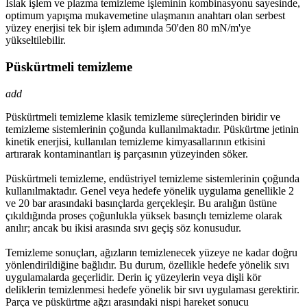
Islak işlem ve plazma temizleme işleminin kombinasyonu sayesinde,
optimum yapışma mukavemetine ulaşmanın anahtarı olan serbest
yüzey enerjisi tek bir işlem adımında 50'den 80 mN/m'ye
yükseltilebilir.
Püskürtmeli temizleme
add
Püskürtmeli temizleme klasik temizleme süreçlerinden biridir ve
temizleme sistemlerinin çoğunda kullanılmaktadır. Püskürtme jetinin
kinetik enerjisi, kullanılan temizleme kimyasallarının etkisini
artırarak kontaminantları iş parçasının yüzeyinden söker.
Püskürtmeli temizleme, endüstriyel temizleme sistemlerinin çoğunda
kullanılmaktadır. Genel veya hedefe yönelik uygulama genellikle 2
ve 20 bar arasındaki basınçlarda gerçekleşir. Bu aralığın üstüne
çıkıldığında proses çoğunlukla yüksek basınçlı temizleme olarak
anılır; ancak bu ikisi arasında sıvı geçiş söz konusudur.
Temizleme sonuçları, ağızların temizlenecek yüzeye ne kadar doğru
yönlendirildiğine bağlıdır. Bu durum, özellikle hedefe yönelik sıvı
uygulamalarda geçerlidir. Derin iç yüzeylerin veya dişli kör
deliklerin temizlenmesi hedefe yönelik bir sıvı uygulaması gerektirir.
Parça ve püskürtme ağzı arasındaki nispi hareket sonucu