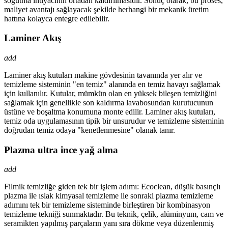
soğutma ihtiyacının ortadan kaldırılmasıdır. Sonuç olarak, bu proses,
maliyet avantajı sağlayacak şekilde herhangi bir mekanik üretim
hattına kolayca entegre edilebilir.
Laminer Akış
add
Laminer akış kutuları makine gövdesinin tavanında yer alır ve
temizleme sisteminin "en temiz" alanında en temiz havayı sağlamak
için kullanılır. Kutular, mümkün olan en yüksek bileşen temizliğini
sağlamak için genellikle son kaldırma lavabosundan kurutucunun
üstüne ve boşaltma konumuna monte edilir. Laminer akış kutuları,
temiz oda uygulamasının tipik bir unsurudur ve temizleme sisteminin
doğrudan temiz odaya "kenetlenmesine" olanak tanır.
Plazma ultra ince yağ alma
add
Filmik temizliğe giden tek bir işlem adımı: Ecoclean, düşük basınçlı
plazma ile ıslak kimyasal temizleme ile sonraki plazma temizleme
adımını tek bir temizleme sisteminde birleştiren bir kombinasyon
temizleme tekniği sunmaktadır. Bu teknik, çelik, alüminyum, cam ve
seramikten yapılmış parçaların yanı sıra dökme veya düzenlenmiş