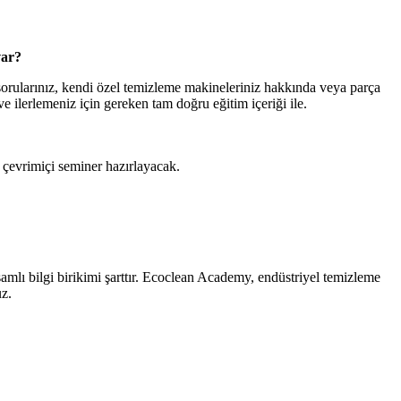
var?
 sorularınız, kendi özel temizleme makineleriniz hakkında veya parça
ve ilerlemeniz için gereken tam doğru eğitim içeriği ile.
r çevrimiçi seminer hazırlayacak.
amlı bilgi birikimi şarttır. Ecoclean Academy, endüstriyel temizleme
uz.