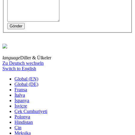
language
Diller & Ülkeler
Zu Deutsch wechseln
Switch to English
Global (EN)
Global (DE)
Fransa
İtalya
İspanya
İsviçre
Çek Cumhuriyeti
Polonya
Hindistan
Çin
Meksika