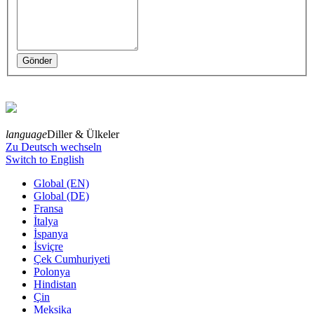
language
Diller & Ülkeler
Zu Deutsch wechseln
Switch to English
Global (EN)
Global (DE)
Fransa
İtalya
İspanya
İsviçre
Çek Cumhuriyeti
Polonya
Hindistan
Çin
Meksika