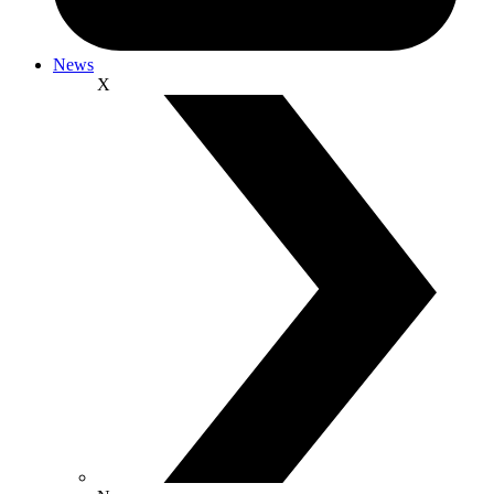
News
X