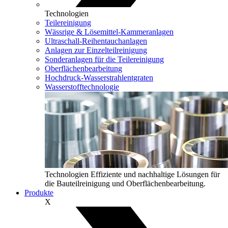
Technologien
Teilereinigung
Wässrige & Lösemittel‑Kammeranlagen
Ultraschall-Reihentauchanlagen
Anlagen zur Einzelteilreinigung
Sonderanlagen für die Teilereinigung
Oberflächenbearbeitung
Hochdruck-Wasserstrahlentgraten
Wasserstofftechnologie
Technologien
Effiziente und nachhaltige Lösungen für
die Bauteilreinigung und Oberflächenbearbeitung.
Produkte
X