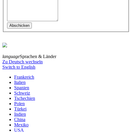
language
Sprachen & Länder
Zu Deutsch wechseln
Switch to English
Frankreich
Italien
Spanien
Schweiz
Tschechien
Polen
Türkei
Indien
China
Mexiko
USA