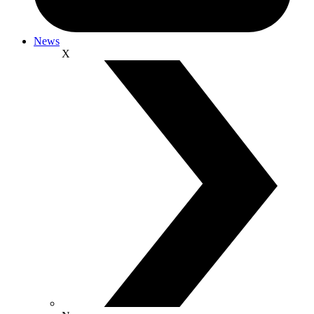
News
X