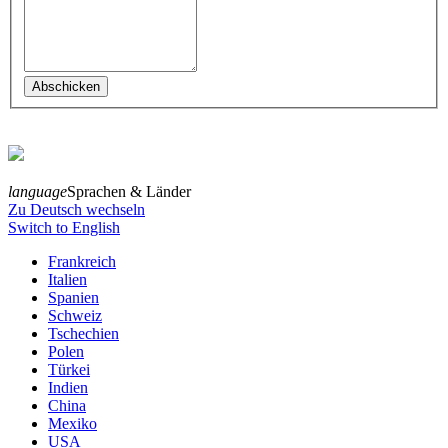
language
Sprachen & Länder
Zu Deutsch wechseln
Switch to English
Frankreich
Italien
Spanien
Schweiz
Tschechien
Polen
Türkei
Indien
China
Mexiko
USA