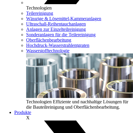
Technologien
Teilereinigung
Wässrige & Lösemittel‑Kammeranlagen
Ultraschall-Reihentauchanlagen
Anlagen zur Einzelteilreinigung
Sonderanlagen für die Teilereinigung
Oberflächenbearbeitung
Hochdruck-Wasserstrahlentgraten
Wasserstofftechnologie
Technologien
Effiziente und nachhaltige Lösungen für
die Bauteilreinigung und Oberflächenbearbeitung.
Produkte
X