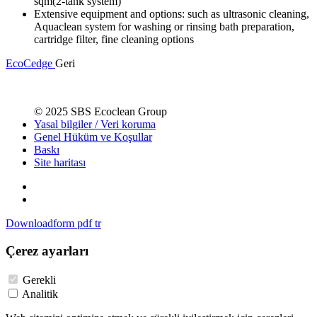
sqm(2-tank system)
Extensive equipment and options: such as ultrasonic cleaning,
Aquaclean system for washing or rinsing bath preparation,
cartridge filter, fine cleaning options
EcoCedge
Geri
© 2025 SBS Ecoclean Group
Yasal bilgiler / Veri koruma
Genel Hüküm ve Koşullar
Baskı
Site haritası
Downloadform pdf tr
Çerez ayarları
Gerekli
Analitik