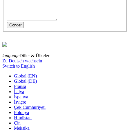
language
Diller & Ülkeler
Zu Deutsch wechseln
Switch to English
Global (EN)
Global (DE)
Fransa
İtalya
İspanya
İsviçre
Çek Cumhuriyeti
Polonya
Hindistan
Çin
Meksika