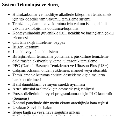
Sistem Teknolojisi ve Süreç
Hidrokarbonlar ve modifiye alkollerle bileşenleri temizlemek
için tek odacıklı tam vakumlu temizleme sistemi
Temizleme, damıtma ve kurutma için vakum işlemi; dahili
vakum teknolojisi ile doldurma/boşaltma
Konteynırlardaki güvenlikle ilgili sıcaklık ve basınçların çoklu
izlenmesi
Çift tam akışlı filtreleme, baypas
Isı geri kazanımı
1 tanklı veya 2 tanklı sistem
Birleştirilebilir temizleme yöntemleri: püskürtme temizleme,
daldırma/enjeksiyonlu yıkama, ultrasonik temizleme
PPC (Darbeli Basınçlı Temizleme) ve Ultrason Plus (US+)
Çalışma odasının önden yüklemesi, manuel veya otomatik
Temizleme ve kurutma etkisini desteklemek için malların
hareket ettirilmesi
Hafif damıtıkların ve suyun sürekli ayrılması
Arıza süresini azaltmak için otomatik yağ tahliyesi
Proses dizilerinin bireysel programlanması için PLC kontrolü
(Siemens)
Kontrol panelinde düz metin ekranı aracılığıyla hata teşhisi
Uzaktan Servis ile bakım
İsteğe bağlı su veya hava soğutma imkanı