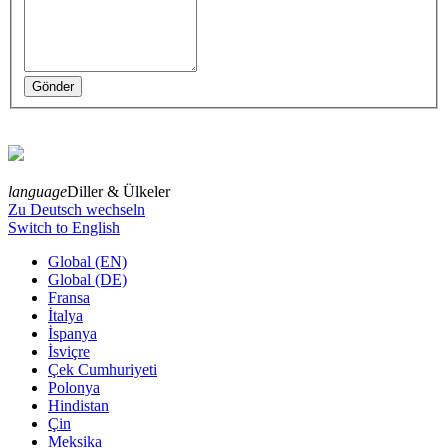
language
Diller & Ülkeler
Zu Deutsch wechseln
Switch to English
Global (EN)
Global (DE)
Fransa
İtalya
İspanya
İsviçre
Çek Cumhuriyeti
Polonya
Hindistan
Çin
Meksika