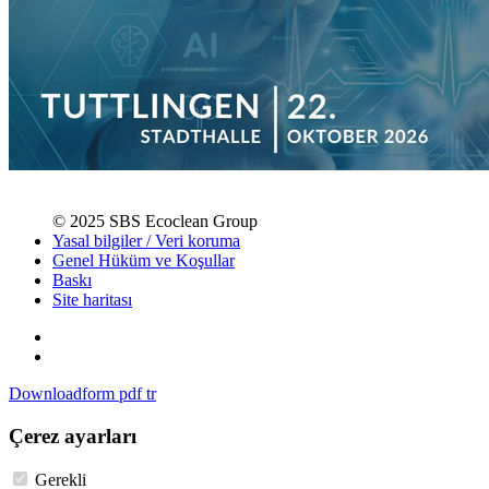
© 2025 SBS Ecoclean Group
Yasal bilgiler / Veri koruma
Genel Hüküm ve Koşullar
Baskı
Site haritası
Downloadform pdf tr
Çerez ayarları
Gerekli