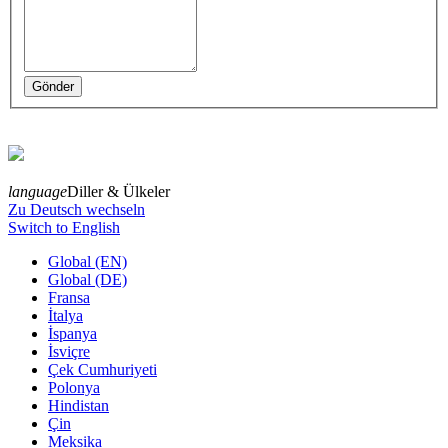
language
Diller & Ülkeler
Zu Deutsch wechseln
Switch to English
Global (EN)
Global (DE)
Fransa
İtalya
İspanya
İsviçre
Çek Cumhuriyeti
Polonya
Hindistan
Çin
Meksika