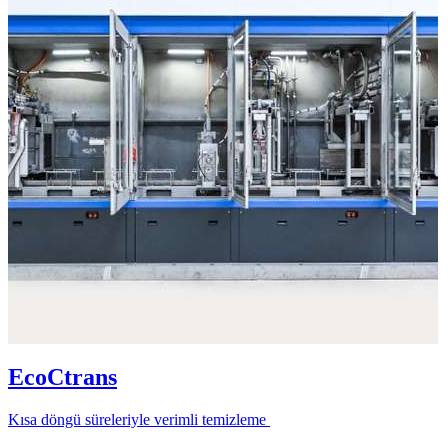
EcoCtrans
Kısa döngü süreleriyle verimli temizleme