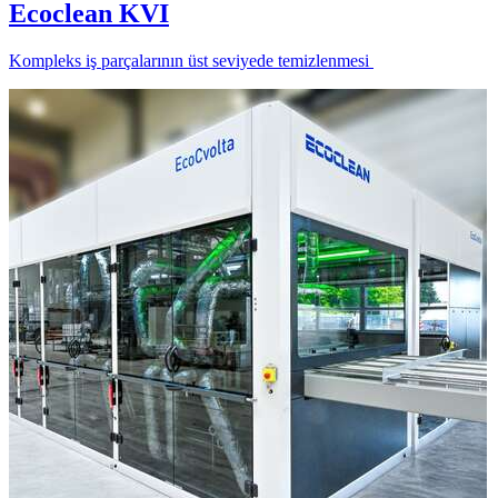
Ecoclean KVI
Kompleks iş parçalarının üst seviyede temizlenmesi