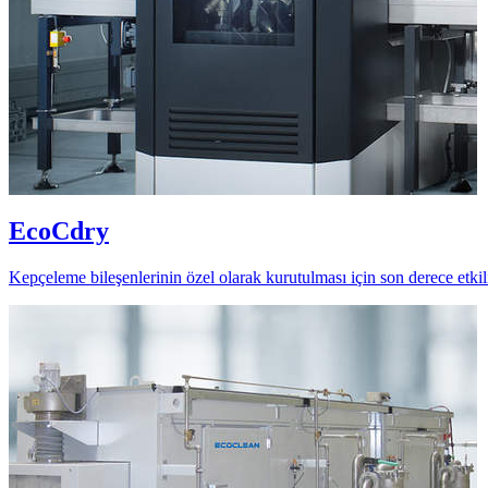
EcoCdry
Kepçeleme bileşenlerinin özel olarak kurutulması için son derece etk