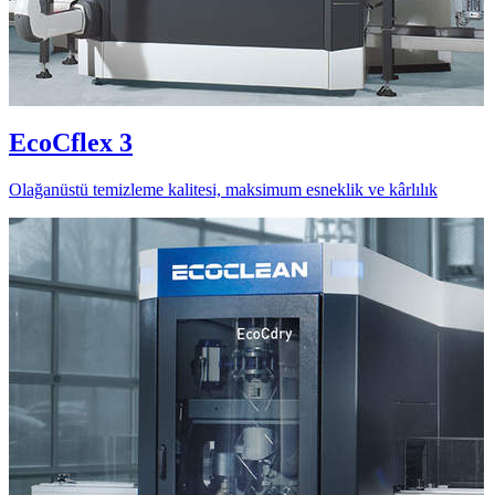
EcoCflex 3
Olağanüstü temizleme kalitesi, maksimum esneklik ve kârlılık