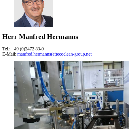
Herr Manfred Hermanns
Tel.: +49 (0)2472 83-0
E-Mail:
manfred.hermanns(at)ecoclean-group.net