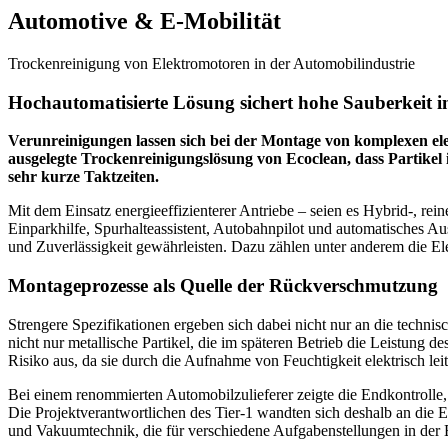
Automotive & E-Mobilität
Trockenreinigung von Elektromotoren in der Automobilindustrie
Hochautomatisierte Lösung sichert hohe Sauberkeit in
Verunreinigungen lassen sich bei der Montage von komplexen el
ausgelegte Trockenreinigungslösung von Ecoclean, dass Partikel
sehr kurze Taktzeiten.
Mit dem Einsatz energieeffizienterer Antriebe – seien es Hybrid-, re
Einparkhilfe, Spurhalteassistent, Autobahnpilot und automatisches 
und Zuverlässigkeit gewährleisten. Dazu zählen unter anderem die E
Montageprozesse als Quelle der Rückverschmutzung
Strengere Spezifikationen ergeben sich dabei nicht nur an die techni
nicht nur metallische Partikel, die im späteren Betrieb die Leistung
Risiko aus, da sie durch die Aufnahme von Feuchtigkeit elektrisch le
Bei einem renommierten Automobilzulieferer zeigte die Endkontrolle, d
Die Projektverantwortlichen des Tier-1 wandten sich deshalb an di
und Vakuumtechnik, die für verschiedene Aufgabenstellungen in der E