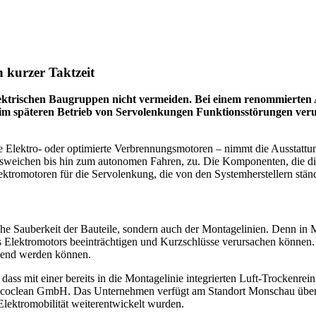
 kurzer Taktzeit
ektrischen Baugruppen nicht vermeiden. Bei einem renommierten 
 im späteren Betrieb von Servolenkungen Funktionsstörungen verur
ine Elektro- oder optimierte Verbrennungsmotoren – nimmt die Ausstattu
Ausweichen bis hin zum autonomen Fahren, zu. Die Komponenten, die d
lektromotoren für die Servolenkung, die von den Systemherstellern stä
sche Sauberkeit der Bauteile, sondern auch der Montagelinien. Denn in 
 des Elektromotors beeinträchtigen und Kurzschlüsse verursachen könne
itend werden können.
ass mit einer bereits in die Montagelinie integrierten Luft-Trockenrein
e Ecoclean GmbH. Das Unternehmen verfügt am Standort Monschau über
lektromobilität weiterentwickelt wurden.