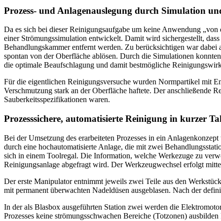
Prozess- und Anlagenauslegung durch Simulation un
Da es sich bei dieser Reinigungsaufgabe um keine Anwendung „von de
einer Strömungssimulation entwickelt. Damit wird sichergestellt, das
Behandlungskammer entfernt werden. Zu berücksichtigen war dabei au
spontan von der Oberfläche ablösen. Durch die Simulationen konnten
die optimale Beaufschlagung und damit bestmögliche Reinigungswirku
Für die eigentlichen Reinigungsversuche wurden Normpartikel mit Em
Verschmutzung stark an der Oberfläche haftete. Der anschließende Rein
Sauberkeitsspezifikationen waren.
Prozesssichere, automatisierte Reinigung in kurzer Ta
Bei der Umsetzung des erarbeiteten Prozesses in ein Anlagenkonzept 
durch eine hochautomatisierte Anlage, die mit zwei Behandlungsstati
sich in einem Toolregal. Die Information, welche Werkezuge zu verwe
Reinigungsanlage abgefragt wird. Der Werkzeugwechsel erfolgt mitte
Der erste Manipulator entnimmt jeweils zwei Teile aus den Werkstückt
mit permanent überwachten Nadeldüsen ausgeblasen. Nach der definiert
In der als Blasbox ausgeführten Station zwei werden die Elektromoto
Prozesses keine strömungsschwachen Bereiche (Totzonen) ausbilden 