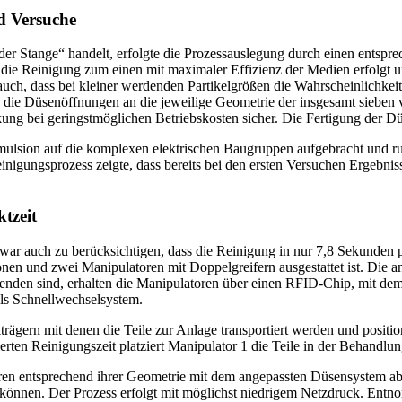
d Versuche
r Stange“ handelt, erfolgte die Prozessauslegung durch einen entspr
s die Reinigung zum einen mit maximaler Effizienz der Medien erfolgt u
ch, dass bei kleiner werdenden Partikelgrößen die Wahrscheinlichkeit 
 die Düsenöffnungen an die jeweilige Geometrie der insgesamt sieben 
ng bei geringstmöglichen Betriebskosten sicher. Die Fertigung der D
ulsion auf die komplexen elektrischen Baugruppen aufgebracht und run
igungsprozess zeigte, dass bereits bei den ersten Versuchen Ergebnisse 
ktzeit
war auch zu berücksichtigen, dass die Reinigung in nur 7,8 Sekunden 
onen und zwei Manipulatoren mit Doppelgreifern ausgestattet ist. Die
nden sind, erhalten die Manipulatoren über einen RFID-Chip, mit dem 
ls Schnellwechselsystem.
rägern mit denen die Teile zur Anlage transportiert werden und positio
en Reinigungszeit platziert Manipulator 1 die Teile in der Behandlungs
ren entsprechend ihrer Geometrie mit dem angepassten Düsensystem abg
können. Der Prozess erfolgt mit möglichst niedrigem Netzdruck. Entno